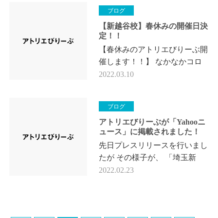
いるお子さん、保護者さんも多
ブログ
いかと…
【新越谷校】春休みの開催日決
定！！
【春休みのアトリエびりーぶ開
催します！！】 なかなかコロ
ナ禍が収まらない状況が続いて
2022.03.10
いますが、 いかがお過ごしで
しょうか。 さて、 新越谷校に
ブログ
て「春…
アトリエびりーぶが「Yahooニ
ュース」に掲載されました！
先日プレスリリースを行いまし
たが その様子が、 「埼玉新
聞」「浦和経済新聞」 「Yahoo
2022.02.23
ニュース」 に掲載されまし
た！ 川口の企業が合同発表
会 コロナ…