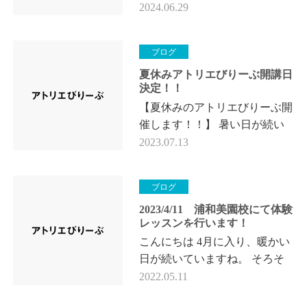
ていますね。どうぞ体調にはく
2024.06.29
れぐれもお気をつけて お過ご
しくださいね。 さて、新越谷
ブログ
校にて「…
夏休みアトリエびりーぶ開講日
決定！！
【夏休みのアトリエびりーぶ開
催します！！】 暑い日が続い
ていますね。どうぞ体調にはく
2023.07.13
れぐれもお気をつけて お過ご
しくださいね。 さて、新越谷
ブログ
校にて…
2023/4/11 浦和美園校にて体験
レッスンを行います！
こんにちは 4月に入り、暖かい
日が続いていますね。 そろそ
ろ 幼稚園、学校も始まり、な
2022.05.11
にか新しく 始めようと思って